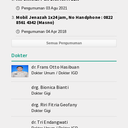
Poli Penyakit Mata
🕔
Pengumuman 03 Agu 2021
Poli Kesehatan Jiwa
Mobil Jenazah 1x24 jam, No Handphone : 0822
8561 4342 (Masno)
Poli Penyakit Kulit Dan Kelami
🕔
Pengumuman 04 Apr 2018
Poli Bedah
Semua Pengumuman
Poli Orthopedi
Dokter
Poli Fisioterapi/ Rehabilitasi
dr. Frans Otto Hasibuan
Dokter Umum / Dokter IGD
Pelayanan Penunjang
Kamar Operasi / OK
drg. Bionica Bianti
Dokter Gigi
Farmasi
drg. Riri Fitria Geofany
Dokter Gigi
Radiologi
dr. Tri Endangwati
Laboratorium