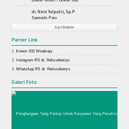
Dokter Umum / Dokter IGD
UNIT GIZI / DAPUR
dr. Neni Yulputri, Sp.P
Spesialis Paru
Rawat Inap
Cari Dokter
Medical Check Up
Parner Link
Tarif Rawat Inap
Korem 032 Wirabraja
Pendaftaran Online
Instagram RS dr. Reksodiwiryo
WhatsApp RS dr. Reksodiwiryo
Petunjuk Pendaftaran Online
Galeri Foto
Survey Kepuasan
FORM SURVEY KEPUASAN
WBS
Informasi