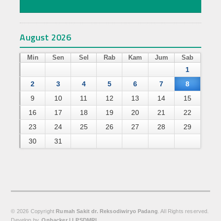
Ketersediaan Tempat Tidur
Galery Kegiatan Rumah Sakit
August 2026
Laporan Mutu
Min
Sen
Sel
Rab
Kam
Jum
Sab
Indikator Mutu
1
2
3
4
5
6
7
8
Indikator Mutu Tahun 2022
9
10
11
12
13
14
15
PARAMATER KINERJA
16
17
18
19
20
21
22
23
24
25
26
27
28
29
TAHUN 2018
30
31
10 Penyakit Terbanyak RAJAL
RAWAT JALAN TAHUN 2018
RAWAT JALAN TAHUN 2019
© 2026 Copyright
Rumah Sakit dr. Reksodiwiryo Padang
. All Rights reserved.
10 Penyakit Terbanyak RANAP
Develop by.
Onhacker | LPSDMRI