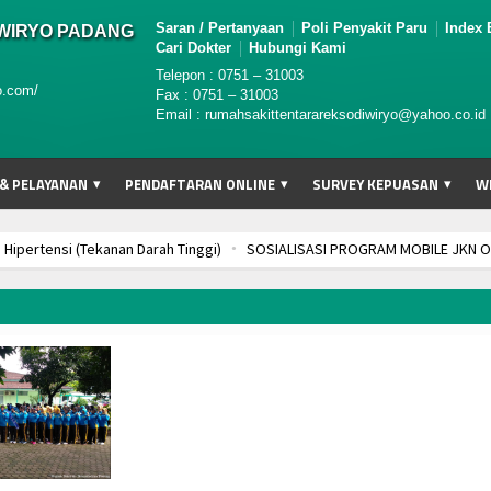
Saran / Pertanyaan
Poli Penyakit Paru
Index 
IWIRYO PADANG
Cari Dokter
Hubungi Kami
Telepon : 0751 – 31003
o.com/
Fax : 0751 – 31003
Email : rumahsakittentarareksodiwiryo@yahoo.co.id
 & PELAYANAN
PENDAFTARAN ONLINE
SURVEY KEPUASAN
W
rtensi (Tekanan Darah Tinggi)
SOSIALISASI PROGRAM MOBILE JKN OLEH 
 SEMENTARA
Pelepasan Dokter Internship Angkatan I 2023 dan Dokter Gigi
O PADANG
Final Pertandingan Tenis Lapangan HUT TNI ke - 78 dan Dihadiri
ESEHATAN KC PADANG
DIRGAHAYU KORPS PERALATAN TNI ANGKATAN DARA
Dokter Gigi internship Angkatan I 2023
MAKLUMAT PELAYANAN