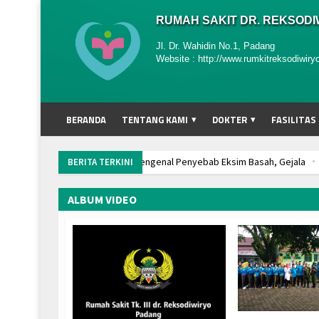
RUMAH SAKIT DR. REKSOD
Jl. Dr. Wahidin No.1, Padang
Website : http://www.rumkitreksodiwiry
BERANDA
TENTANG KAMI
DOKTER
FASILITAS
Mengenal Penyebab Eksim Basah, Gejala
Hipe
BERITA TERKINI
PENGUMUMAN POLIKLINIK GIGI ENDODENSI TUTUP
PERESMIAN RUMAH SAKIT Tk lll dr. REKSODIWIRY
ALBUM VIDEO
SOSIALISASI PROGRAM MOBILE JKN OLEH BPJS K
Pelepasan Dokter Internship Angkatan I 2023 dan 